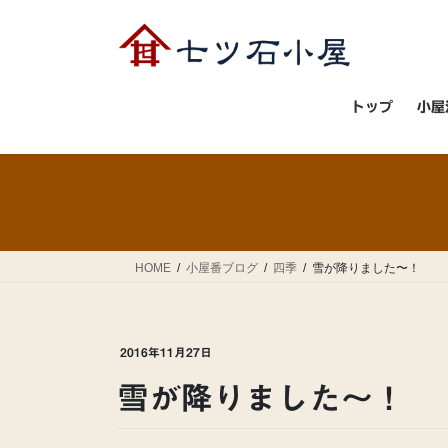
コ
ナ
ン
ビ
テ
ゲ
ン
ー
ツ
シ
トップ
小屋
へ
ョ
ス
ン
キ
に
ッ
移
プ
動
HOME
小屋番ブログ
四季
雪が降りました〜！
2016年11月27日
雪が降りました〜！