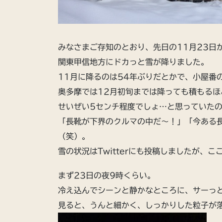
みなさまご存知のとおり、先日の11月23日
関東甲信地方にドカっと雪が降りました。
11月に降るのは54年ぶりだとかで、小屋番
奥多摩では12月初旬までは降っても積もるほ
せいぜい5センチ程度でしょ…と思っていた
「長靴が下界のクルマの中だ〜！」「今ある
（笑）。
雪の状況はTwitterにも投稿しましたが、
まず23日の夜9時くらい。
冷え込んでシーンと静かなところに、サーっ
見ると、うんと細かく、しっかりした粒子が